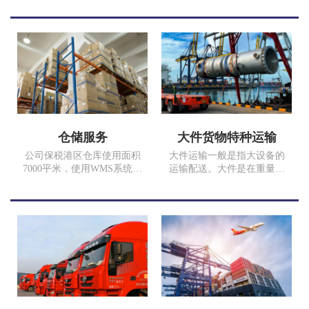
改善了普通汽运服务的不
架集装箱大件加固人员，确
足，提升了普通汽车运输的
保您的货品完好安全。
运输效率和品质，满足时效
性和安全性要求高、追求优
质服务品质的客户。
仓储服务
大件货物特种运输
公司保税港区仓库使用面积
大件运输一般是指大设备的
7000平米，使用WMS系统进
运输配送。大件是在重量、
行仓储管理，仓储、拆箱、
体积上占有优势的物品，在
打托、缠膜、装箱、分拨、
运具上，大件物品有严格要
配送一体化流程，定期报表
求，不是一般的运输车辆可
反馈，让客户无后顾之忧，
以完成运输的，需要用到特
依客户货量及预算，规划最
殊的运输工具来完成。超限
合适的方便，降低您空间丞
设（货物）是指装载轮廓尺
租、人力资源、资金的压
寸超过车辆限界标准；超重
力，提高客户满意度。
设备（货物）是指车辆总重
量对桥梁的作用超过设计活
载。此图货物为17年我司为