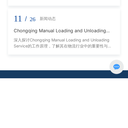
11
/
26
新闻动态
Chongqing Manual Loading and Unloading
Service的工作原理与优势
深入探讨Chongqing Manual Loading and Unloading
Service的工作原理，了解其在物流行业中的重要性与优
势。
正规买球
是一家从事全球综合货物运输服务企业。
公司秉承"供应链管理一体化"的现代物流理念，不断优化各物流环
节，降低物流成本，为国内外客户提供内河、公路、铁路、空运、
海运以及报关报检、仓储、装卸等代理服务。