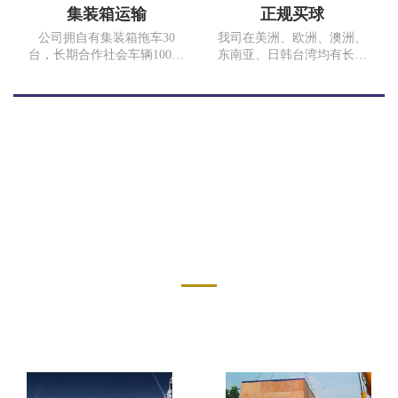
重庆江津保税区运输超过100
集装箱运输
正规买球
吨的门石。
公司拥自有集装箱拖车30
我司在美洲、欧洲、澳洲、
台，长期合作社会车辆100余
东南亚、日韩台湾均有长期
台。常年运输线路，上海、
合作代理，为客户提供门到
南京、深圳、川渝两地以及
门运输服务。我们与
重庆市内短途运输，随时为
COSCO、SINOTRANS、
客户提供满意的服务。17年
MSK、MSC、EMC、TSL等
完成集装箱拖车运输
多家海运公司以及中国国
10000TEU、散货运费5万多
航、香港港龙、俄罗斯航空
吨。我司为中国外运重庆有
等航空公司均有良好的战略
限公司、重庆长安汽车股份
合作关系。同时我司在国内
有限公司、重庆石川泰安化
各沿海口岸也有多年合作的
服务案例
工有限公司合格供应商。
代理。 无论是运价、业务操
作、箱子及舱位、拖车安
SERVICE CASE
排、报关报检、仓储内装、
国内起运地与国外目的港代
理网络的全程跟踪服务等各
方面都