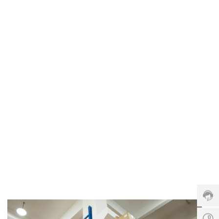
文化引领携手打造优质解决方案
了解更多
客
服
热
线:
023-
6787
服
务
时