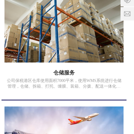
间:
1
9:00
8
-
9
k
17:3
8
o
3
n
7
g
7
x
3
p
9
@
8
c
9
q
仓储服务
r
x
公司保税港区仓库使用面积7000平米，使用WMS系统进行仓储
w
管理，仓储、拆箱、打托、缠膜、装箱、分拨、配送一体化流
l
程，定期报表反馈，让客户无后顾之忧，依客户货量及预算，
.
规划最合适的方便，降低您空间丞租、人力资源、资金的压
c
力，提高客户满意度。
o
m