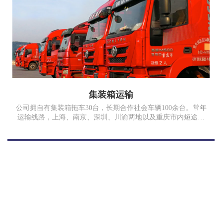
集装箱运输
公司拥自有集装箱拖车30台，长期合作社会车辆100余台。常年
运输线路，上海、南京、深圳、川渝两地以及重庆市内短途运
输，随时为客户提供满意的服务。17年完成集装箱拖车运输
10000TEU、散货运费5万多吨。我司为中国外运重庆有限公
司、重庆长安汽车股份有限公司、重庆石川泰安化工有限公司
合格供应商。
服务案例