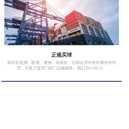
正规买球
我司在美洲、欧洲、澳洲、东南亚、日韩台湾均有长期合作代
理，为客户提供门到门运输服务。我们与COSCO、
SINOTRANS、MSK、MSC、EMC、TSL等多家海运公司以及
中国国航、香港港龙、俄罗斯航空等航空公司均有良好的战略
合作关系。同时我司在国内各沿海口岸也有多年合作的代理。
无论是运价、业务操作、箱子及舱位、拖车安排、报关报检、
仓储内装、国内起运地与国外目的港代理网络的全程跟踪服务
等各方面都