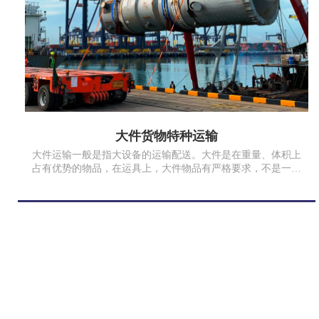
大件货物特种运输
大件运输一般是指大设备的运输配送。大件是在重量、体积上
占有优势的物品，在运具上，大件物品有严格要求，不是一般
的运输车辆可以完成运输的，需要用到特殊的运输工具来完
成。超限设（货物）是指装载轮廓尺寸超过车辆限界标准；超
重设备（货物）是指车辆总重量对桥梁的作用超过设计活载。
此图货物为17年我司为重庆江津保税区运输超过100吨的门石。