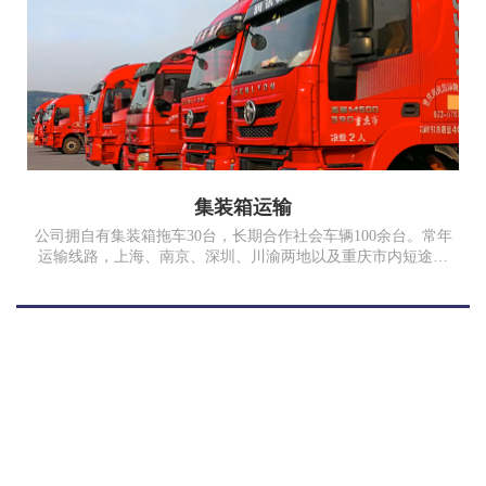
集装箱运输
公司拥自有集装箱拖车30台，长期合作社会车辆100余台。常年
运输线路，上海、南京、深圳、川渝两地以及重庆市内短途运
输，随时为客户提供满意的服务。17年完成集装箱拖车运输
10000TEU、散货运费5万多吨。我司为中国外运重庆有限公
司、重庆长安汽车股份有限公司、重庆石川泰安化工有限公司
合格供应商。
服务案例