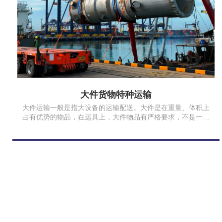
大件货物特种运输
大件运输一般是指大设备的运输配送。大件是在重量、体积上
占有优势的物品，在运具上，大件物品有严格要求，不是一般
的运输车辆可以完成运输的，需要用到特殊的运输工具来完
成。超限设（货物）是指装载轮廓尺寸超过车辆限界标准；超
重设备（货物）是指车辆总重量对桥梁的作用超过设计活载。
此图货物为17年我司为重庆江津保税区运输超过100吨的门石。