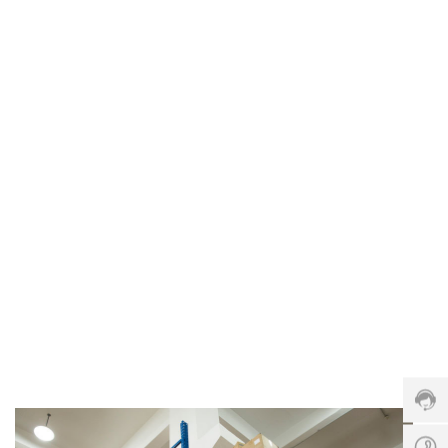
文化引领携手打造优质解决方案
了解更多
客
服
热
线:
023-
6787
服
务
时