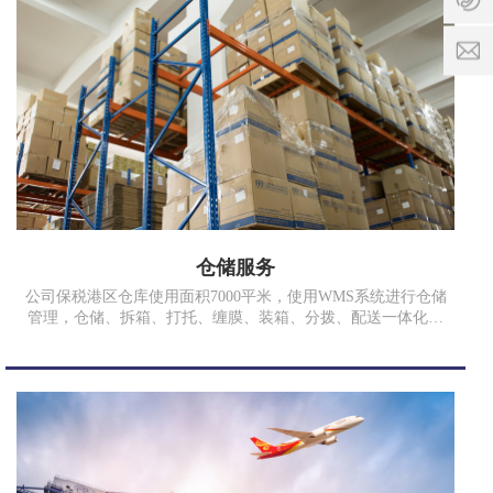
间:
1
9:00
8
-
9
k
17:3
8
o
3
n
7
g
7
x
3
p
9
@
8
c
9
q
仓储服务
r
x
公司保税港区仓库使用面积7000平米，使用WMS系统进行仓储
w
管理，仓储、拆箱、打托、缠膜、装箱、分拨、配送一体化流
l
程，定期报表反馈，让客户无后顾之忧，依客户货量及预算，
.
规划最合适的方便，降低您空间丞租、人力资源、资金的压
c
力，提高客户满意度。
o
m