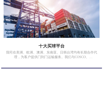
十大买球平台
我司在美洲、欧洲、澳洲、东南亚、日韩台湾均有长期合作代
理，为客户提供门到门运输服务。我们与COSCO、
SINOTRANS、MSK、MSC、EMC、TSL等多家海运公司以及
中国国航、香港港龙、俄罗斯航空等航空公司均有良好的战略
合作关系。同时我司在国内各沿海口岸也有多年合作的代理。
无论是运价、业务操作、箱子及舱位、拖车安排、报关报检、
仓储内装、国内起运地与国外目的港代理网络的全程跟踪服务
等各方面都