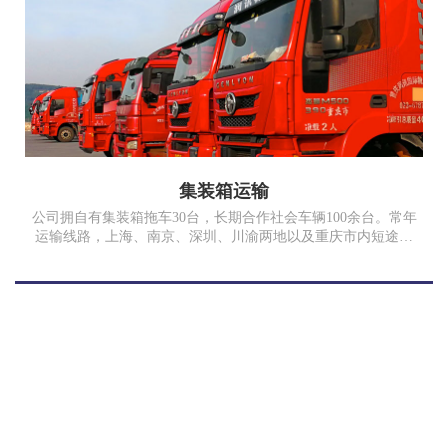
集装箱运输
公司拥自有集装箱拖车30台，长期合作社会车辆100余台。常年
运输线路，上海、南京、深圳、川渝两地以及重庆市内短途运
输，随时为客户提供满意的服务。17年完成集装箱拖车运输
10000TEU、散货运费5万多吨。我司为中国外运重庆有限公
司、重庆长安汽车股份有限公司、重庆石川泰安化工有限公司
合格供应商。
服务案例