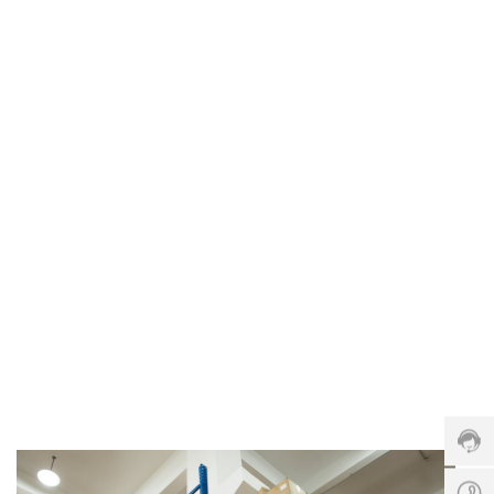
文化引领携手打造优质解决方案
了解更多
客
服
热
线:
023-
6787
服
务
时