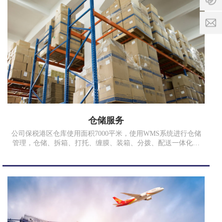
间:
1
9:00
8
-
9
k
17:3
8
o
3
n
7
g
7
x
3
p
9
@
8
c
9
q
仓储服务
r
x
公司保税港区仓库使用面积7000平米，使用WMS系统进行仓储
w
管理，仓储、拆箱、打托、缠膜、装箱、分拨、配送一体化流
l
程，定期报表反馈，让客户无后顾之忧，依客户货量及预算，
.
规划最合适的方便，降低您空间丞租、人力资源、资金的压
c
力，提高客户满意度。
o
m