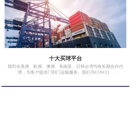
十大买球平台
我司在美洲、欧洲、澳洲、东南亚、日韩台湾均有长期合作代
理，为客户提供门到门运输服务。我们与COSCO、
SINOTRANS、MSK、MSC、EMC、TSL等多家海运公司以及
中国国航、香港港龙、俄罗斯航空等航空公司均有良好的战略
合作关系。同时我司在国内各沿海口岸也有多年合作的代理。
无论是运价、业务操作、箱子及舱位、拖车安排、报关报检、
仓储内装、国内起运地与国外目的港代理网络的全程跟踪服务
等各方面都