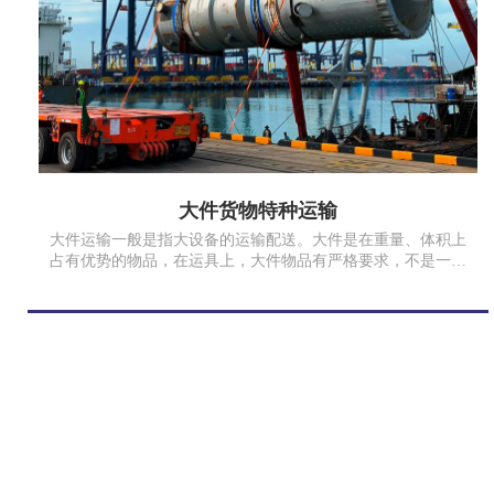
大件货物特种运输
大件运输一般是指大设备的运输配送。大件是在重量、体积上
占有优势的物品，在运具上，大件物品有严格要求，不是一般
的运输车辆可以完成运输的，需要用到特殊的运输工具来完
成。超限设（货物）是指装载轮廓尺寸超过车辆限界标准；超
重设备（货物）是指车辆总重量对桥梁的作用超过设计活载。
此图货物为17年我司为重庆江津保税区运输超过100吨的门石。