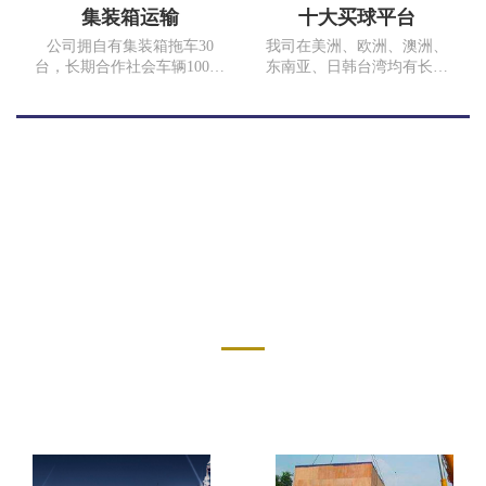
重庆江津保税区运输超过100
集装箱运输
十大买球平台
吨的门石。
公司拥自有集装箱拖车30
我司在美洲、欧洲、澳洲、
台，长期合作社会车辆100余
东南亚、日韩台湾均有长期
台。常年运输线路，上海、
合作代理，为客户提供门到
南京、深圳、川渝两地以及
门运输服务。我们与
重庆市内短途运输，随时为
COSCO、SINOTRANS、
客户提供满意的服务。17年
MSK、MSC、EMC、TSL等
完成集装箱拖车运输
多家海运公司以及中国国
10000TEU、散货运费5万多
航、香港港龙、俄罗斯航空
吨。我司为中国外运重庆有
等航空公司均有良好的战略
限公司、重庆长安汽车股份
合作关系。同时我司在国内
有限公司、重庆石川泰安化
各沿海口岸也有多年合作的
服务案例
工有限公司合格供应商。
代理。 无论是运价、业务操
作、箱子及舱位、拖车安
SERVICE CASE
排、报关报检、仓储内装、
国内起运地与国外目的港代
理网络的全程跟踪服务等各
方面都