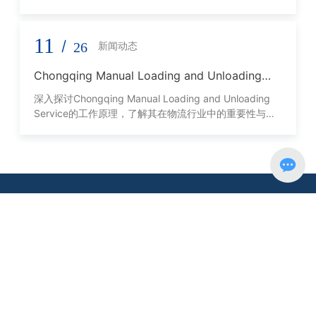
11
/
26
新闻动态
Chongqing Manual Loading and Unloading
Service的工作原理与优势
深入探讨Chongqing Manual Loading and Unloading
Service的工作原理，了解其在物流行业中的重要性与优
势。
十大买球平台
是一家从事全球综合货物运输服务企业。
公司秉承"供应链管理一体化"的现代物流理念，不断优化各物流环
节，降低物流成本，为国内外客户提供内河、公路、铁路、空运、
海运以及报关报检、仓储、装卸等代理服务。