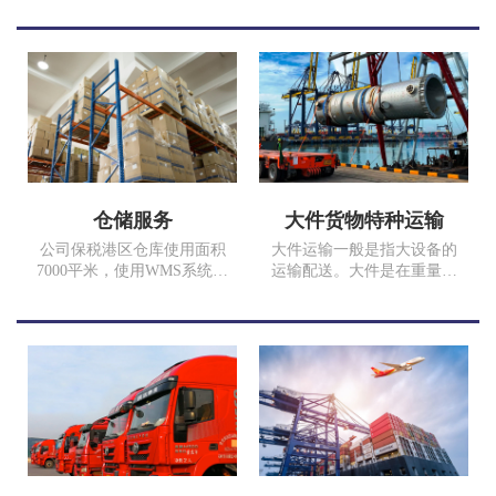
改善了普通汽运服务的不
架集装箱大件加固人员，确
足，提升了普通汽车运输的
保您的货品完好安全。
运输效率和品质，满足时效
性和安全性要求高、追求优
质服务品质的客户。
仓储服务
大件货物特种运输
公司保税港区仓库使用面积
大件运输一般是指大设备的
7000平米，使用WMS系统进
运输配送。大件是在重量、
行仓储管理，仓储、拆箱、
体积上占有优势的物品，在
打托、缠膜、装箱、分拨、
运具上，大件物品有严格要
配送一体化流程，定期报表
求，不是一般的运输车辆可
反馈，让客户无后顾之忧，
以完成运输的，需要用到特
依客户货量及预算，规划最
殊的运输工具来完成。超限
合适的方便，降低您空间丞
设（货物）是指装载轮廓尺
租、人力资源、资金的压
寸超过车辆限界标准；超重
力，提高客户满意度。
设备（货物）是指车辆总重
量对桥梁的作用超过设计活
载。此图货物为17年我司为