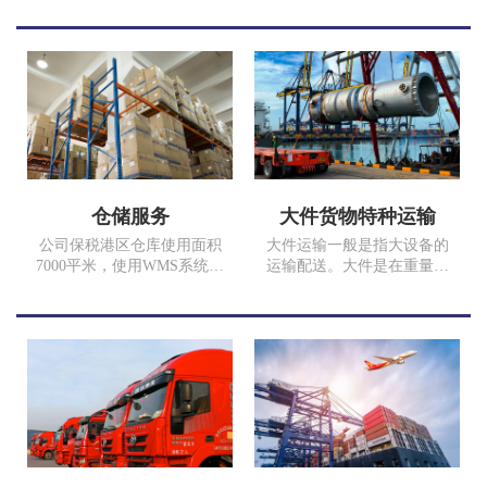
改善了普通汽运服务的不
架集装箱大件加固人员，确
足，提升了普通汽车运输的
保您的货品完好安全。
运输效率和品质，满足时效
性和安全性要求高、追求优
质服务品质的客户。
仓储服务
大件货物特种运输
公司保税港区仓库使用面积
大件运输一般是指大设备的
7000平米，使用WMS系统进
运输配送。大件是在重量、
行仓储管理，仓储、拆箱、
体积上占有优势的物品，在
打托、缠膜、装箱、分拨、
运具上，大件物品有严格要
配送一体化流程，定期报表
求，不是一般的运输车辆可
反馈，让客户无后顾之忧，
以完成运输的，需要用到特
依客户货量及预算，规划最
殊的运输工具来完成。超限
合适的方便，降低您空间丞
设（货物）是指装载轮廓尺
租、人力资源、资金的压
寸超过车辆限界标准；超重
力，提高客户满意度。
设备（货物）是指车辆总重
量对桥梁的作用超过设计活
载。此图货物为17年我司为