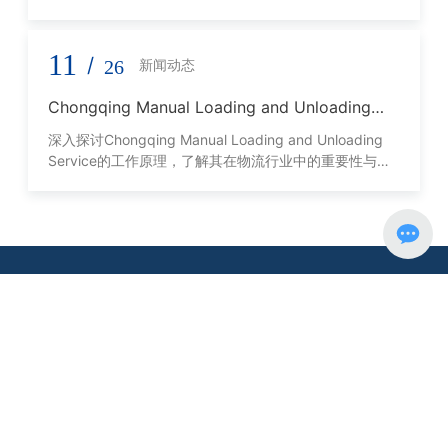
11
/
26
新闻动态
Chongqing Manual Loading and Unloading
Service的工作原理与优势
深入探讨Chongqing Manual Loading and Unloading
Service的工作原理，了解其在物流行业中的重要性与优
势。
正规买球
是一家从事全球综合货物运输服务企业。
公司秉承"供应链管理一体化"的现代物流理念，不断优化各物流环
节，降低物流成本，为国内外客户提供内河、公路、铁路、空运、
海运以及报关报检、仓储、装卸等代理服务。