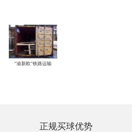
"渝新欧"铁路运输
正规买球优势