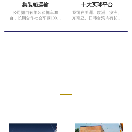
重庆江津保税区运输超过100
集装箱运输
十大买球平台
吨的门石。
公司拥自有集装箱拖车30
我司在美洲、欧洲、澳洲、
台，长期合作社会车辆100余
东南亚、日韩台湾均有长期
台。常年运输线路，上海、
合作代理，为客户提供门到
南京、深圳、川渝两地以及
门运输服务。我们与
重庆市内短途运输，随时为
COSCO、SINOTRANS、
客户提供满意的服务。17年
MSK、MSC、EMC、TSL等
完成集装箱拖车运输
多家海运公司以及中国国
10000TEU、散货运费5万多
航、香港港龙、俄罗斯航空
吨。我司为中国外运重庆有
等航空公司均有良好的战略
限公司、重庆长安汽车股份
合作关系。同时我司在国内
有限公司、重庆石川泰安化
各沿海口岸也有多年合作的
服务案例
工有限公司合格供应商。
代理。 无论是运价、业务操
作、箱子及舱位、拖车安
SERVICE CASE
排、报关报检、仓储内装、
国内起运地与国外目的港代
理网络的全程跟踪服务等各
方面都