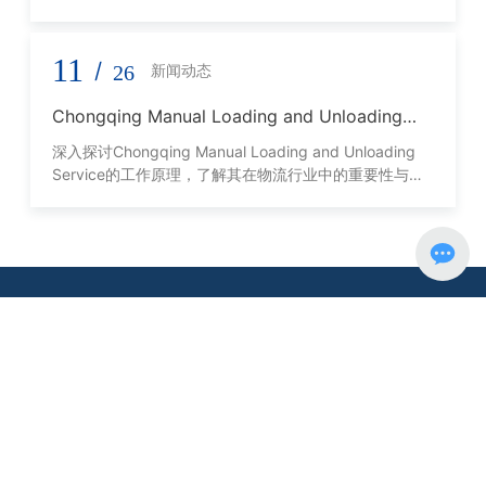
11
/
26
新闻动态
Chongqing Manual Loading and Unloading
Service的工作原理与优势
深入探讨Chongqing Manual Loading and Unloading
Service的工作原理，了解其在物流行业中的重要性与优
势。
十大买球平台
是一家从事全球综合货物运输服务企业。
公司秉承"供应链管理一体化"的现代物流理念，不断优化各物流环
节，降低物流成本，为国内外客户提供内河、公路、铁路、空运、
海运以及报关报检、仓储、装卸等代理服务。