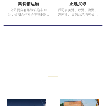
重庆江津保税区运输超过100
集装箱运输
正规买球
吨的门石。
公司拥自有集装箱拖车30
我司在美洲、欧洲、澳洲、
台，长期合作社会车辆100余
东南亚、日韩台湾均有长期
台。常年运输线路，上海、
合作代理，为客户提供门到
南京、深圳、川渝两地以及
门运输服务。我们与
重庆市内短途运输，随时为
COSCO、SINOTRANS、
客户提供满意的服务。17年
MSK、MSC、EMC、TSL等
完成集装箱拖车运输
多家海运公司以及中国国
10000TEU、散货运费5万多
航、香港港龙、俄罗斯航空
吨。我司为中国外运重庆有
等航空公司均有良好的战略
限公司、重庆长安汽车股份
合作关系。同时我司在国内
有限公司、重庆石川泰安化
各沿海口岸也有多年合作的
服务案例
工有限公司合格供应商。
代理。 无论是运价、业务操
作、箱子及舱位、拖车安
SERVICE CASE
排、报关报检、仓储内装、
国内起运地与国外目的港代
理网络的全程跟踪服务等各
方面都