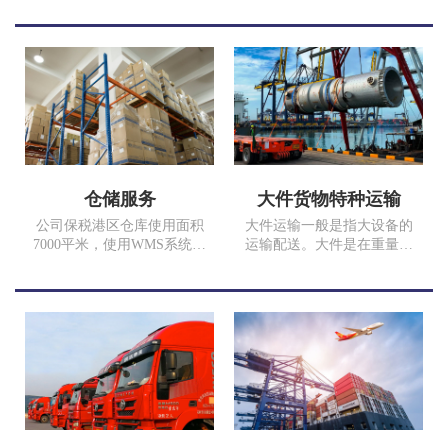
改善了普通汽运服务的不
架集装箱大件加固人员，确
足，提升了普通汽车运输的
保您的货品完好安全。
运输效率和品质，满足时效
性和安全性要求高、追求优
质服务品质的客户。
仓储服务
大件货物特种运输
公司保税港区仓库使用面积
大件运输一般是指大设备的
7000平米，使用WMS系统进
运输配送。大件是在重量、
行仓储管理，仓储、拆箱、
体积上占有优势的物品，在
打托、缠膜、装箱、分拨、
运具上，大件物品有严格要
配送一体化流程，定期报表
求，不是一般的运输车辆可
反馈，让客户无后顾之忧，
以完成运输的，需要用到特
依客户货量及预算，规划最
殊的运输工具来完成。超限
合适的方便，降低您空间丞
设（货物）是指装载轮廓尺
租、人力资源、资金的压
寸超过车辆限界标准；超重
力，提高客户满意度。
设备（货物）是指车辆总重
量对桥梁的作用超过设计活
载。此图货物为17年我司为