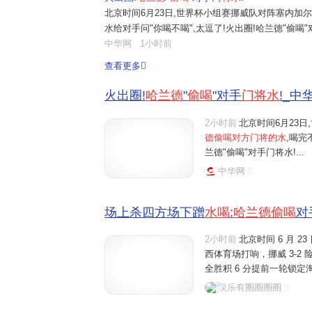
门将：你喝不喝？画面松
北京时间6月23日,世界杯小组赛挪威队对阵塞内加
这就...
水给对手问"你喝不喝",太逗了!‌‌火出圈!哈兰德"偷喝"对
中华网
1小时前
查看更多
火出圈!
哈兰德
"
偷喝
"对手
门将水
!_中
2小时前
北京时间6月23
德偷喝对方门将的水
,喝完
兰德"偷喝"对手门将水!...
中华网
场上杀四方场下蹭
水喝
:
哈兰德偷喝
对
2小时前
北京时间 6 月 2
西体育场打响，挪威 3-2
全胜积 6 分提前一轮锁
上一段 "
偷喝对方门将水
"
娱乐有圈圈圈圈
开赛以来最出圈的趣味名场面