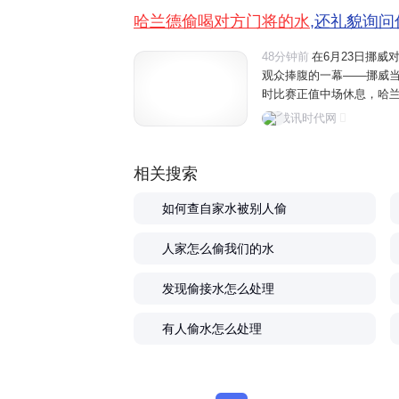
哈兰德偷喝对方门将的水
,还礼貌询
48分钟前
在6月23日挪
观众捧腹的一幕——挪威
时比赛正值中场休息，哈
放在地上的水瓶猛灌一口
成讯时代网
给对方，用英语问道："你喝不喝？
相关搜索
如何查自家水被别人偷
人家怎么偷我们的水
发现偷接水怎么处理
有人偷水怎么处理