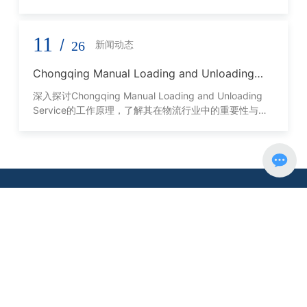
11
/
26
新闻动态
Chongqing Manual Loading and Unloading
Service的工作原理与优势
深入探讨Chongqing Manual Loading and Unloading
Service的工作原理，了解其在物流行业中的重要性与优
势。
正规买球
是一家从事全球综合货物运输服务企业。
公司秉承"供应链管理一体化"的现代物流理念，不断优化各物流环
节，降低物流成本，为国内外客户提供内河、公路、铁路、空运、
海运以及报关报检、仓储、装卸等代理服务。