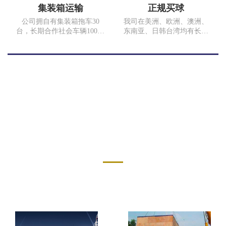
重庆江津保税区运输超过100
集装箱运输
正规买球
吨的门石。
公司拥自有集装箱拖车30
我司在美洲、欧洲、澳洲、
台，长期合作社会车辆100余
东南亚、日韩台湾均有长期
台。常年运输线路，上海、
合作代理，为客户提供门到
南京、深圳、川渝两地以及
门运输服务。我们与
重庆市内短途运输，随时为
COSCO、SINOTRANS、
客户提供满意的服务。17年
MSK、MSC、EMC、TSL等
完成集装箱拖车运输
多家海运公司以及中国国
10000TEU、散货运费5万多
航、香港港龙、俄罗斯航空
吨。我司为中国外运重庆有
等航空公司均有良好的战略
限公司、重庆长安汽车股份
合作关系。同时我司在国内
有限公司、重庆石川泰安化
各沿海口岸也有多年合作的
服务案例
工有限公司合格供应商。
代理。 无论是运价、业务操
作、箱子及舱位、拖车安
SERVICE CASE
排、报关报检、仓储内装、
国内起运地与国外目的港代
理网络的全程跟踪服务等各
方面都