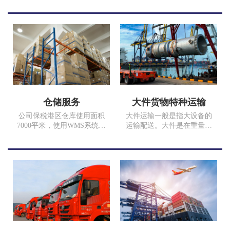
改善了普通汽运服务的不
架集装箱大件加固人员，确
足，提升了普通汽车运输的
保您的货品完好安全。
运输效率和品质，满足时效
性和安全性要求高、追求优
质服务品质的客户。
仓储服务
大件货物特种运输
公司保税港区仓库使用面积
大件运输一般是指大设备的
7000平米，使用WMS系统进
运输配送。大件是在重量、
行仓储管理，仓储、拆箱、
体积上占有优势的物品，在
打托、缠膜、装箱、分拨、
运具上，大件物品有严格要
配送一体化流程，定期报表
求，不是一般的运输车辆可
反馈，让客户无后顾之忧，
以完成运输的，需要用到特
依客户货量及预算，规划最
殊的运输工具来完成。超限
合适的方便，降低您空间丞
设（货物）是指装载轮廓尺
租、人力资源、资金的压
寸超过车辆限界标准；超重
力，提高客户满意度。
设备（货物）是指车辆总重
量对桥梁的作用超过设计活
载。此图货物为17年我司为