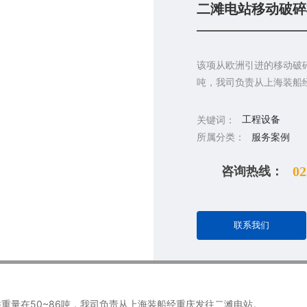
二滩电站移动破碎
该项从欧洲引进的移动破碎
吨，我司负责从上海装船
工程设备
关键词：
所属分类：
服务案例
咨询热线：
02
联系我们
件重量在50~86吨，我司负责从上海装船经重
庆发往二滩电站。