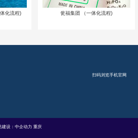
体化流程)
瓮福集团 （一体化流程)
扫码浏览手机官网
站建设：
中企动力
重庆