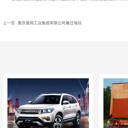
上一页
重庆通用工业集团有限公司搬迁项目