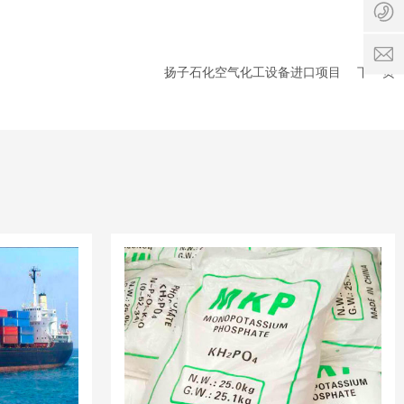
时
间:
1
9:00
8
-
9
扬子石化空气化工设备进口项目
下一页
k
17:3
8
o
3
n
7
g
7
x
3
p
9
@
8
c
9
q
r
x
w
l
.
c
o
m